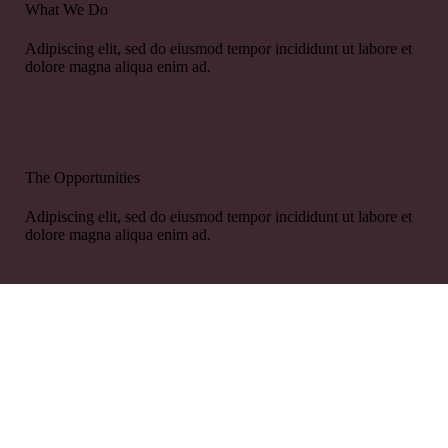
What We Do
Adipiscing elit, sed do eiusmod tempor incididunt ut labore et
dolore magna aliqua enim ad.
The Opportunities
Adipiscing elit, sed do eiusmod tempor incididunt ut labore et
dolore magna aliqua enim ad.