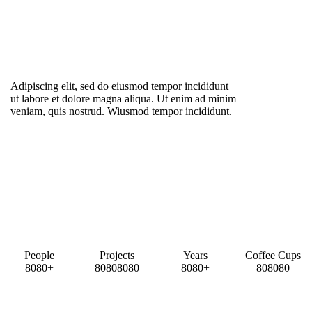
Adipiscing elit, sed do eiusmod tempor incididunt
ut labore et dolore magna aliqua. Ut enim ad minim
veniam, quis nostrud. Wiusmod tempor incididunt.
People
Projects
Years
Coffee Cups
8
0
8
0
+
8
0
8
0
8
0
8
0
8
0
8
0
+
8
0
8
0
8
0